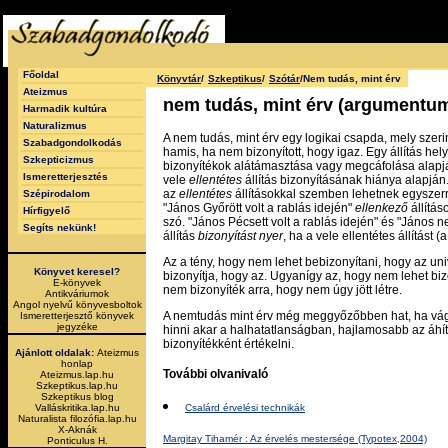
Főoldal
Könyvtár
/
Szkeptikus
/
Szótár
/Nem tudás, mint érv
Ateizmus
nem tudás, mint érv (argumentum
Harmadik kultúra
Naturalizmus
A nem tudás, mint érv egy logikai csapda, mely szerin
Szabadgondolkodás
hamis, ha nem bizonyított, hogy igaz. Egy állítás he
Szkepticizmus
bizonyítékok alátámasztása vagy megcáfolása alapj
Ismeretterjesztés
vele
ellentétes
állítás bizonyításának hiánya alapján.
az
ellentétes
állításokkal szemben lehetnek egyszerre
Szépirodalom
"János Győrött volt a rablás idején"
ellenkező
állítás
Hírfigyelő
szó. "János Pécsett volt a rablás idején" és "János n
Segíts nekünk!
állítás
bizonyítást nyer
, ha a vele ellentétes állítást (
Az a tény, hogy nem lehet bebizonyítani, hogy az u
Könyvet keresel?
bizonyítja, hogy az. Ugyanígy az, hogy nem lehet bi
E-könyvek
nem bizonyíték arra, hogy nem úgy jött létre.
Antikváriumok
Angol nyelvű könyvesboltok
A nemtudás mint érv még meggyőzőbben hat, ha vágy
Ismeretterjesztő könyvek
jegyzéke
hinni akar a halhatatlanságban, hajlamosabb az áhíto
bizonyítékként értékelni.
Ajánlott oldalak:
Ateizmus
honlap
További olvanivaló
Ateizmus.lap.hu
Szkeptikus.lap.hu
Szkeptikus blog
Csalárd érvelési technikák
Valláskritika.lap.hu
Naturalista filozófia.lap.hu
X-Aknák
Margitay Tihamér : Az érvelés mestersége (Typotex,2004)
Ponticulus H.