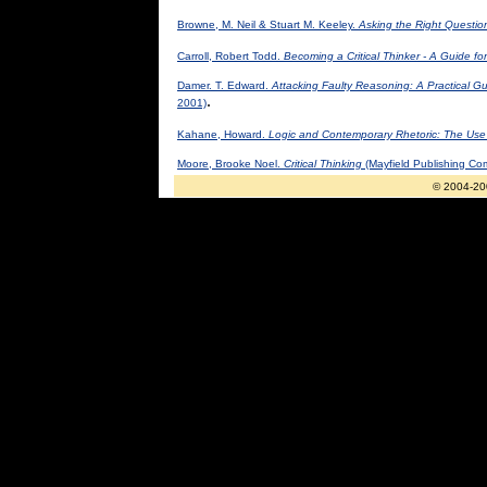
Browne, M. Neil & Stuart M. Keeley.
Asking the Right Question
Carroll, Robert Todd.
Becoming a Critical Thinker - A Guide fo
Damer. T. Edward.
Attacking Faulty Reasoning: A Practical G
.
2001)
Kahane, Howard.
Logic and Contemporary Rhetoric: The Use
Moore, Brooke Noel.
Critical Thinking
(Mayfield Publishing Co
© 2004-20