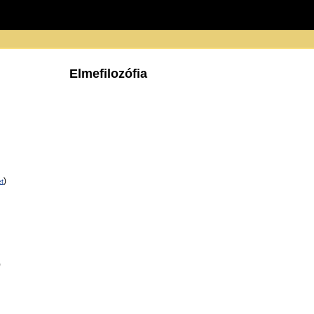
Elmefilozófia
)
et
)