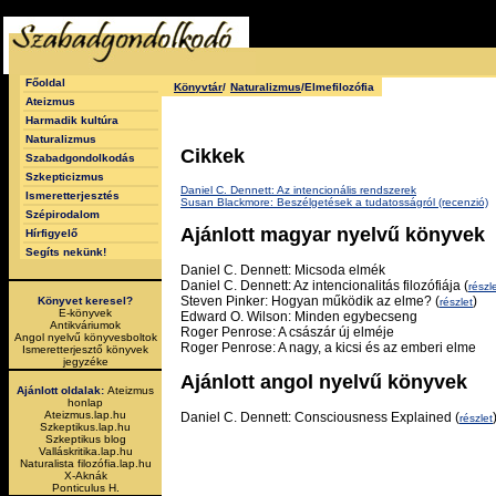
Főoldal
Könyvtár
/
Naturalizmus
/Elmefilozófia
Ateizmus
Harmadik kultúra
Naturalizmus
Cikkek
Szabadgondolkodás
Szkepticizmus
Daniel C. Dennett: Az intencionális rendszerek
Ismeretterjesztés
Susan Blackmore: Beszélgetések a tudatosságról (recenzió)
Szépirodalom
Ajánlott magyar nyelvű könyvek
Hírfigyelő
Segíts nekünk!
Daniel C. Dennett: Micsoda elmék
Daniel C. Dennett: Az intencionalitás filozófiája (
részl
Steven Pinker: Hogyan működik az elme? (
)
Könyvet keresel?
részlet
E-könyvek
Edward O. Wilson: Minden egybecseng
Antikváriumok
Roger Penrose: A császár új elméje
Angol nyelvű könyvesboltok
Roger Penrose: A nagy, a kicsi és az emberi elme
Ismeretterjesztő könyvek
jegyzéke
Ajánlott angol nyelvű könyvek
Ajánlott oldalak:
Ateizmus
honlap
Ateizmus.lap.hu
Daniel C. Dennett: Consciousness Explained (
részlet
Szkeptikus.lap.hu
Szkeptikus blog
Valláskritika.lap.hu
Naturalista filozófia.lap.hu
X-Aknák
Ponticulus H.