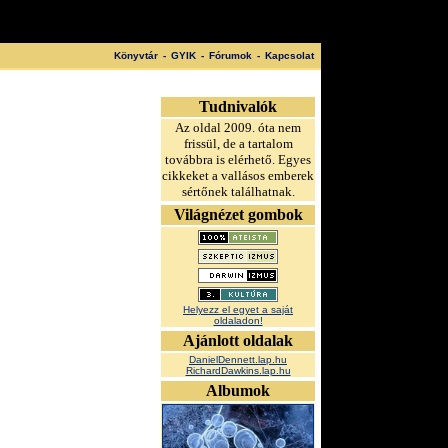
Könyvtár
-
GYIK
-
Fórumok
-
Kapcsolat
Tudnivalók
Az oldal 2009. óta nem
frissül, de a tartalom
továbbra is elérhető. Egyes
cikkeket a vallásos emberek
sértőnek találhatnak.
Világnézet gombok
Helyezz el egyet a saját
oldaladon!
Ajánlott oldalak
DanielDennett.lap.hu
RichardDawkins.lap.hu
Albumok