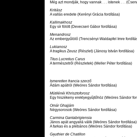
Még azt mondják, hogy vannak . . . istenek . . . (Cse
Kritiász
A vallás eredete (Kerényi Grácia fordítása)
Kallimakhosz
Egy sír fölött (Devecseri Gábor fordítása)
Menandrosz
Az embergyűlölő (Trencsényi-Waldapfel Imre fordítá
Lukianosz
A tragikus Zeusz (Részlet) (Jánosy István fordítása)
Titus Lucretius Carus
A természetről (Részletek) (Meller Péter fordítása)
Ismeretlen francia szerző
Ádám apátról (Weöres Sándor fordítása)
Mütilénéi Khrisztoforosz
Egy hiszékeny ereklyegyűjtőhöz (Weöres Sándor for
Omár Ghajjám
Négysorosok (Weöres Sándor fordítása)
Carmina Gantabrigiensia
János apát angyallá válik (Weöres Sándor fordítása)
A farkas és a plébános (Weöres Sándor fordítása)
Gauthier de Chatillon