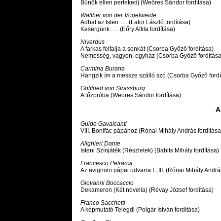
Bűnök ellen perlekedj (Weöres Sándor fordítása)
Walther von der Vogelweide
Adhat az Isten . . . (Lator László fordítása)
Kesergünk . . . (Eőry Attila fordítása)
Nivardus
A farkas felfalja a sonkát (Csorba Győző fordítása)
Nemesség, vagyon, egyház (Csorba Győző fordítása
Carmina Burana
Hangzik ím a messze szálló szó (Csorba Győző fordí
Gottfried von Strassburg
A tűzpróba (Weöres Sándor fordítása)
A
Guido Gavalcanti
VIII. Bonifác pápához (Rónai Mihály András fordítása
Alighieri Dante
Isteni Színjáték (Részletek) (Babits Mihály fordítása)
Francesco Petrarca
Az avignoni pápai udvarra I., III. (Rónai Mihály Andrá
Giovanni Boccaccio
Dekameron (Két novella) (Révay József fordítása)
Franco Sacchetti
A képmutató Telegdi (Polgár István fordítása)