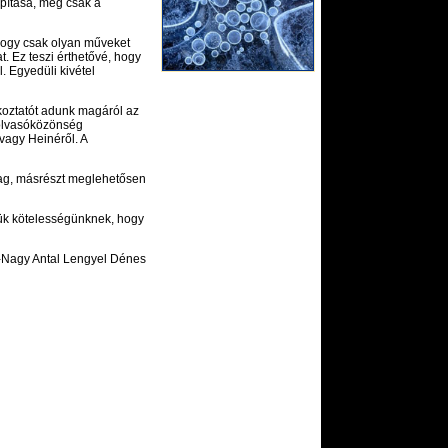
apítása, még csak a
hogy csak olyan műveket
t. Ez teszi érthetővé, hogy
. Egyedüli kivétel
ékoztatót adunk magáról az
z olvasóközönség
 vagy Heinéről. A
dag, másrészt meglehetősen
zük kötelességünknek, hogy
-Nagy Antal Lengyel Dénes