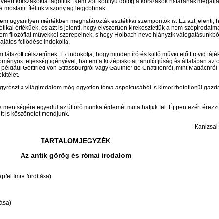
edvéért korszakokra tagoltuk. Nem volt könnyű dolog a korszakok határának megáll
 mostanit ítéltük viszonylag legjobbnak.
m ugyanilyen mértékben meghatározták esztétikai szempontok is. Ez azt jelenti, 
ikai értékűek, és azt is jelenti, hogy elvszerűen kirekesztettük a nem szépirodalma
nem filozófiai művekkel szerepelnek, s hogy Holbach neve hiányzik válogatásunkból
ajátos fejlődése indokolja.
látszott célszerűnek. Ez indokolja, hogy minden író és költő művei előtt rövid táj
tudományos teljesség igényével, hanem a középiskolai tanulóifjúság és általában a
 például Gottfried von Strassburgról vagy Gauthier de Chatillonról, mint Madáchról
ítélet.
egyrészt a világirodalom még egyetlen téma aspektusából is kimeríthetetlenül gaz
k mentségére egyedül az úttörő munka érdemét mutathatjuk fel. Éppen ezért érez
tt is köszönetet mondjunk.
Kanizsai
TARTALOMJEGYZÉK
Az antik görög és római irodalom
pfel Imre fordítása)
tása)