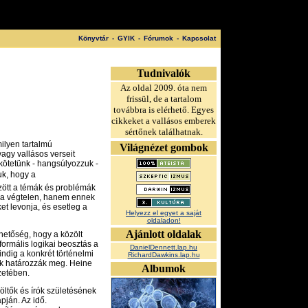
Könyvtár
-
GYIK
-
Fórumok
-
Kapcsolat
Tudnivalók
Az oldal 2009. óta nem
frissül, de a tartalom
továbbra is elérhető. Egyes
cikkeket a vallásos emberek
sértőnek találhatnak.
milyen tartalmú
Világnézet gombok
agy vallásos verseit
kötetünk - hangsúlyozzuk -
uk, hogy a
özött a témák és problémák
m a végtelen, hanem ennek
t levonja, és esetleg a
Helyezz el egyet a saját
oldaladon!
Ajánlott oldalak
hetőség, hogy a közölt
formális logikai beosztás a
DanielDennett.lap.hu
ndig a konkrét történelmi
RichardDawkins.lap.hu
zők határozzák meg. Heine
Albumok
zetében.
ltők és írók születésének
pján. Az idő.