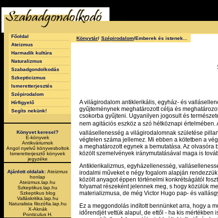
Főoldal
Könyvtár
/
Szépirodalom
/Emberek és istenek...
Ateizmus
Harmadik kultúra
Naturalizmus
Szabadgondolkodás
Szkepticizmus
Ismeretterjesztés
Szépirodalom
A világirodalom antiklerikális, egyház- és vallásell
Hírfigyelő
gyűjteménynek meghatározott célja és meghatározott j
Segíts nekünk!
csokorba gyűjteni. Ugyanilyen jogosult és természet
nem agitációs eszköz a szó hétköznapi értelmében. A t
Könyvet keresel?
vallásellenesség a világirodalomnak születése pilla
E-könyvek
végtelen száma jellemez. Mi ebben a kötetben a vég
Antikváriumok
a meghatározott egynek a bemutatása. Az olvasóra bí
Angol nyelvű könyvesboltok
közölt szemelvények iránymutatásával maga is tová
Ismeretterjesztő könyvek
jegyzéke
Antiklerikalizmus, egyházellenesség, vallásellenes
Ajánlott oldalak:
Ateizmus
irodalmi műveket e négy fogalom alapján rendezzük. Ú
honlap
közölt anyagot éppen történelmi konkrétságától fos
Ateizmus.lap.hu
folyamat részeként jelennek meg, s hogy közülük mel
Szkeptikus.lap.hu
materializmusa, de még Victor Hugo pap- és vallásgy
Szkeptikus blog
Valláskritika.lap.hu
Naturalista filozófia.lap.hu
Ez a meggondolás indított bennünket arra, hogy a m
X-Aknák
időrendjét vettük alapul, de ettől - ha kis mértékben
Ponticulus H.