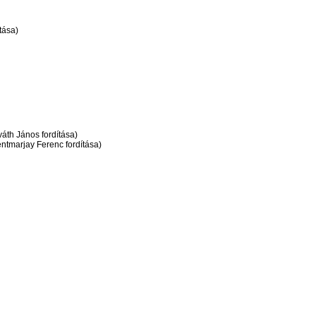
tása)
váth János fordítása)
ntmarjay Ferenc fordítása)