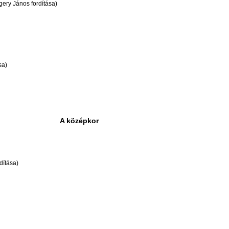
ngery János fordítása)
sa)
A középkor
dítása)