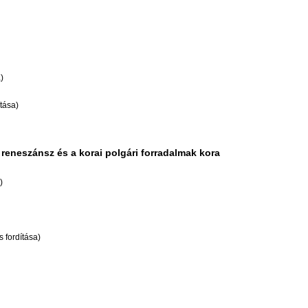
)
tása)
 reneszánsz és a korai polgári forradalmak kora
)
s fordítása)