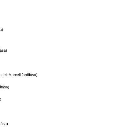
a)
tása)
dek Marcell fordítása)
ítása)
)
tása)