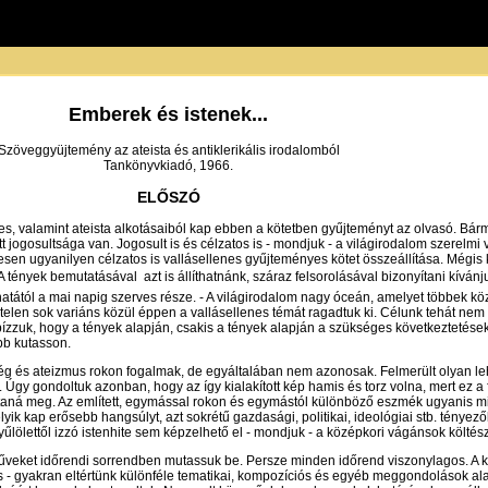
Emberek és istenek...
Szöveggyüjtemény az ateista és antiklerikális irodalomból
Tankönyvkiadó, 1966.
ELŐSZÓ
enes, valamint ateista alkotásaiból kap ebben a kötetben gyűjteményt az olvasó. Bár
ogosultsága van. Jogosult is és célzatos is - mondjuk - a világirodalom szerelmi v
esen ugyanilyen célzatos is vallásellenes gyűjteményes kötet összeállítása. Mégis 
ények bemutatásával  azt is állíthatnánk, száraz felsorolásával bizonyítani kívánj
natától a mai napig szerves része. - A világirodalom nagy óceán, amelyet többek k
telen sok variáns közül éppen a vallásellenes témát ragadtuk ki. Célunk tehát ne
zzuk, hogy a tények alapján, csakis a tények alapján a szükséges következtetéseke
bb kutasson.
ség és ateizmus rokon fogalmak, de egyáltalában nem azonosak. Felmerült olyan le
gy gondoltuk azonban, hogy az így kialakított kép hamis és torz volna, mert ez a 
ztaná meg. Az említett, egymással rokon és egymástól különböző eszmék ugyanis mi
yik kap erősebb hangsúlyt, azt sokrétű gazdasági, politikai, ideológiai stb. ténye
űlölettől izzó istenhite sem képzelhető el - mondjuk - a középkori vágánsok költés
űveket időrendi sorrendben mutassuk be. Persze minden időrend viszonylagos. A kö
 is - gyakran eltértünk különféle tematikai, kompozíciós és egyéb meggondolások ala