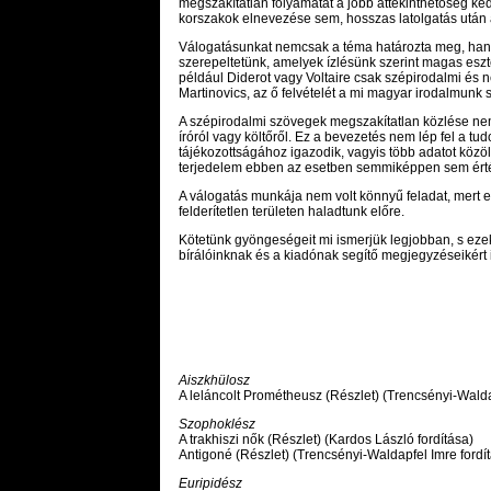
megszakítatlan folyamatát a jobb áttekinthetőség k
korszakok elnevezése sem, hosszas latolgatás után a
Válogatásunkat nemcsak a téma határozta meg, hane
szerepeltetünk, amelyek ízlésünk szerint magas esztét
például Diderot vagy Voltaire csak szépirodalmi és 
Martinovics, az ő felvételét a mi magyar irodalmunk s
A szépirodalmi szövegek megszakítatlan közlése nem 
íróról vagy költőről. Ez a bevezetés nem lép fel a 
tájékozottságához igazodik, vagyis több adatot közöl
terjedelem ebben az esetben semmiképpen sem érték
A válogatás munkája nem volt könnyű feladat, mert 
felderítetlen területen haladtunk előre.
Kötetünk gyöngeségeit mi ismerjük legjobban, s eze
bírálóinknak és a kiadónak segítő megjegyzéseikért i
Aiszkhülosz
A leláncolt Prométheusz (Részlet) (Trencsényi-Walda
Szophoklész
A trakhiszi nők (Részlet) (Kardos László fordítása)
Antigoné (Részlet) (Trencsényi-Waldapfel Imre fordí
Euripidész