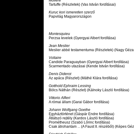
Moliére
Tartuffe (Részletek) (Vas István fordításai)
Kuruc kori ismeretlen szerző
Papvilág Magyarországon
Montesquieu
Perzsa levelek (Gyergyai Albert fordítása)
Jean Meslier
Meslier abbé testamentuma (Részletek) (Nagy Géza 
Voltaire
Candide Paraguayban (Gyergyai Albert fordítása)
Scarmentado utazásai (Kende István fordítása)
Denis Diderot
Az apáca (Részlet) (Máthé Klára fordítása)
Gotthold Ephraim Lessing
Bölcs Náthán (Részlet) (Kálnoky László fordítása)
Vittorio Alfieri
A római állam (Garai Gábor fordítása)
Johann Wolfgang Goethe
Egyháztörténet (Gáspár Endre fordítása)
Átlátszó rejtély (Kardos László fordítása)
Prométheusz (Szabó Lőrinc fordítása)
Csak átrohantam ... (A Faust II. részéből) (Képes Géz