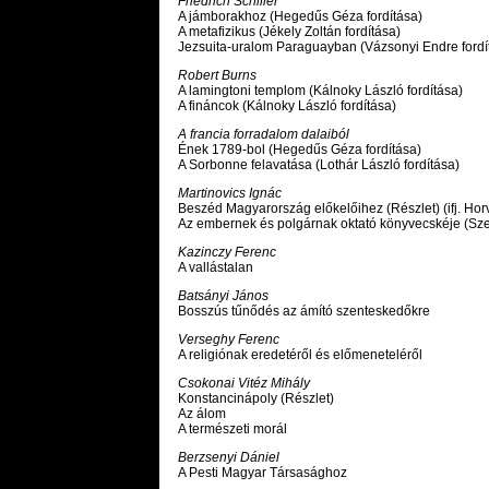
Friedrich Schiller
A jámborakhoz (Hegedűs Géza fordítása)
A metafizikus (Jékely Zoltán fordítása)
Jezsuita-uralom Paraguayban (Vázsonyi Endre fordí
Robert Burns
A lamingtoni templom (Kálnoky László fordítása)
A fináncok (Kálnoky László fordítása)
A francia forradalom dalaiból
Ének 1789-bol (Hegedűs Géza fordítása)
A Sorbonne felavatása (Lothár László fordítása)
Martinovics Ignác
Beszéd Magyarország előkelőihez (Részlet) (ifj. Hor
Az embernek és polgárnak oktató könyvecskéje (Sze
Kazinczy Ferenc
A vallástalan
Batsányi János
Bosszús tűnődés az ámító szenteskedőkre
Verseghy Ferenc
A religiónak eredetéről és előmeneteléről
Csokonai Vitéz Mihály
Konstancinápoly (Részlet)
Az álom
A természeti morál
Berzsenyi Dániel
A Pesti Magyar Társasághoz