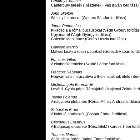
Geoffrey Chaucer
Canterbury mesék (Részletek) (Vas István fordítása)
John Skelton
Wolsey bíborosra (Weöres Sándor fordítása)
Janus Pannonius
Kikacagja a római búcsúsokat (Végh György fordítás
Ugyanarról (Végh György fordítása)
Galeotto Marzióhoz (Geréb László fordítása)
Galeotto Marzio
Mátyás király a rossz papokról (Gerézdi Rabán fordí
Francois Villon
A cimborák emléke (Szabó Lőrinc fordítása)
Francois Rabelais
Hogyan vala megszabva a thelemitáknak élete (Bene
Michelangelo Buonarroti
Levél II. Gyula pápa Rómájából (Majtényi Zoltán ford
Teofilo Folengo
A nagybélű plébános (Rónai Mihály András fordítása
Sebastian Brant
A kolduló barátokról (Gáspár Endre fordítása)
Desiderius Erasmus
A Balgaság dicsérete (Részletek) (Kardos Tibor fordí
Thomas Murner
Apát lett az ördög (Vajda Endre fordítása)