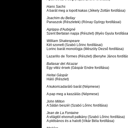
Hans Sachs
A barát meg a lopott kakas (Jékely Zoltán fordítása)
Joachim du Bellay
Panaszok (Részletek) (Rónay György fordításai)
Agrippa d'Aubigné
Szent Bertalan napja (Részlet) (Illyés Gyula fordítása
William Shakespeare
Két szonett (Szabó Lőrinc fordításai)
Lorinc barát monológja (Mészöly Dezső fordítása)
Lazarillo de Tormes (Részlet) (Benyhe János fordítá
Baltasar del Alcazar
Egy vitéz érsek (Gáspár Endre fordítása)
Heltai Gáspár
Háló (Részlet)
A kukoricadaráló barát (Népmese)
A pap meg a kaszálás (Népmese)
John Milton
A Sátán beszél (Szabó Lőrinc fordítása)
Jean de La Fontaine
A világtól elvonult patkány (Szabó Lőrinc fordítása)
A plébános és a halott (Vikár Béla fordítása)