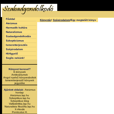
Főoldal
Könyvtár
/
Szépirodalom
/Egy megtalált könyv
Ateizmus
Harmadik kultúra
Naturalizmus
Szabadgondolkodás
Szkepticizmus
Ismeretterjesztés
Szépirodalom
Hírfigyelő
Segíts nekünk!
Könyvet keresel?
E-könyvek
Antikváriumok
Angol nyelvű könyvesboltok
Ismeretterjesztő könyvek
jegyzéke
Ajánlott oldalak:
Ateizmus
honlap
Ateizmus.lap.hu
Szkeptikus.lap.hu
Szkeptikus blog
Valláskritika.lap.hu
Naturalista filozófia.lap.hu
X-Aknák
Ponticulus H.