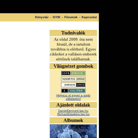
Könyvtár
-
GYIK
-
Fórumok
-
Kapcsolat
Tudnivalók
Az oldal 2009. óta nem
frissül, de a tartalom
továbbra is elérhető. Egyes
cikkeket a vallásos emberek
sértőnek találhatnak.
Világnézet gombok
Helyezz el egyet a saját
oldaladon!
Ajánlott oldalak
DanielDennett.lap.hu
RichardDawkins.lap.hu
Albumok