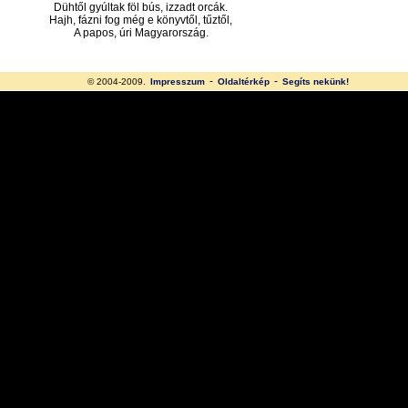
Dühtől gyúltak föl bús, izzadt orcák.
Hajh, fázni fog még e könyvtől, tűztől,
A papos, úri Magyarország.
-
-
© 2004-2009.
Impresszum
Oldaltérkép
Segíts nekünk!