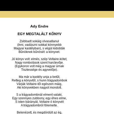
Ady Endre
EGY MEGTALÁLT KÖNYV
Zsibbadt sokáig olvasatlanul
(Inni, vadászni sokkal könnyebb
Magyar kastélyban), s végül kidobták
Bűnöknek bűnösét: a könyvet.
Jó könyv volt: elmés, szép Voltaire-kötet,
Nagy rombolások szent harctevője.
(Egykoron volt még a magyar úrnak
Tisztessége és agyvelője).
Ma már a kastély unja a betűt,
Retteg a könyvtől, s hunn trágyadombok
Várják Voltaire-től egészen máig,
Aki könyvekben nagyot mondott.
S a trágyadombnál elment valaki,
Egy szennyes zubbony, egy éhes elme,
S isten bárányát, Voltaire ó könyvét
A trágyadombról fölemelte.
Belenézett, és megdördült az ég,