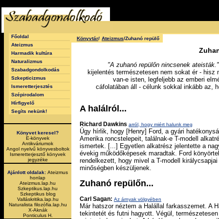
Főoldal
Könyvtár
/
Ateizmus
/Zuhanó repülő
Ateizmus
Zuhan
Harmadik kultúra
Naturalizmus
"A zuhanó repülőn nincsenek ateisták."
Szabadgondolkodás
kijelentés természetesen nem sokat ér - hisz
Szkepticizmus
van-e isten, legfeljebb az emberi elmé
cáfolatában áll - célunk sokkal inkább az,
Ismeretterjesztés
Szépirodalom
Hírfigyelő
A halálról...
Segíts nekünk!
Richard Dawkins
arról, hogy miért halunk meg
Úgy hírlik, hogy [Henry] Ford, a gyári hatékonysá
Könyvet keresel?
Amerika roncstelepeit, találnak-e T-modell alkat
E-könyvek
Antikváriumok
ismertek. [...] Egyetlen alkatrész jelentette a nag
Angol nyelvű könyvesboltok
évekig működőképesek maradtak. Ford könyörtele
Ismeretterjesztő könyvek
jegyzéke
rendelkezett, hogy mivel a T-modell királycsapjai
minőségben készüljenek.
Ajánlott oldalak:
Ateizmus
honlap
Zuhanó repülőn...
Ateizmus.lap.hu
Szkeptikus.lap.hu
Szkeptikus blog
Carl Sagan:
Valláskritika.lap.hu
Az árnyak völgyében
Naturalista filozófia.lap.hu
Már hatszor néztem a Halállal farkasszemet. A Ha
X-Aknák
tekintetét és futni hagyott. Végül, természete
Ponticulus H.