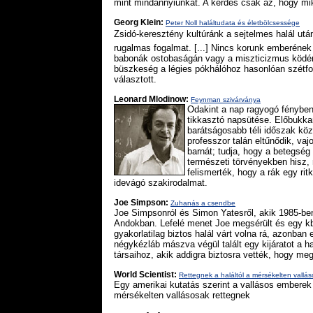
mint mindannyiunkat. A kérdés csak az, hogy mi
Georg Klein:
Peter Noll haláltudata és életbölcsessége
Zsidó-keresztény kultúránk a sejtelmes halál utá
rugalmas fogalmat. [...] Nincs korunk emberének 
babonák ostobaságán vagy a miszticizmus ködén á
büszkeség a légies pókhálóhoz hasonlóan szétfos
választott.
Leonard Mlodinow:
Feynman szivárványa
Odakint a nap ragyogó fényben
tikkasztó napsütése. Előbukkan
barátságosabb téli időszak kö
professzor talán eltűnődik, vaj
barnát; tudja, hogy a betegség 
természeti törvényekben hisz,
felismerték, hogy a rák egy ri
idevágó szakirodalmat.
Joe Simpson:
Zuhanás a csendbe
Joe Simpsonról és Simon Yatesről, akik 1985-b
Andokban. Lefelé menet Joe megsérült és egy kb
gyakorlatilag biztos halál várt volna rá, azonban e
négykézláb mászva végül talált egy kijáratot a h
társaihoz, akik addigra biztosra vették, hogy megha
World Scientist:
Rettegnek a haláltól a mérsékelten vallá
Egy amerikai kutatás szerint a vallásos emberek 
mérsékelten vallásosak rettegnek