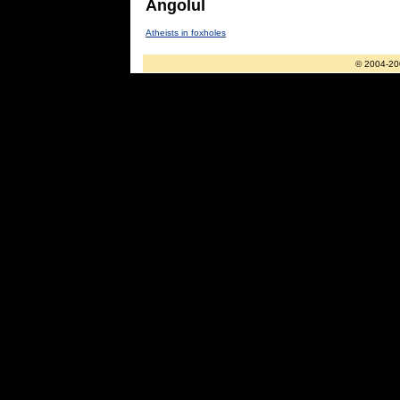
Angolul
Atheists in foxholes
© 2004-20