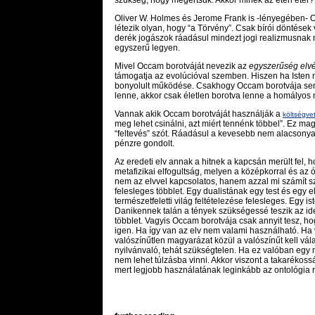
Oliver W. Holmes és Jerome Frank is -lényegében- O
létezik olyan, hogy “a Törvény”. Csak bírói döntések
derék jogászok ráadásul mindezt jogi realizmusnak 
egyszerű legyen.
Mivel Occam borotváját nevezik az
egyszerűség elv
támogatja az evolúcióval szemben. Hiszen ha Isten 
bonyolult működése. Csakhogy Occam borotvája sem
lenne, akkor csak életlen borotva lenne a homályos
Vannak akik Occam borotváját használják a
költségve
meg lehet csinálni, azt miért tennénk többel”. Ez m
“feltevés” szót. Ráadásul a kevesebb nem alacsony
pénzre gondolt.
Az eredeti elv annak a hitnek a kapcsán merült fel,
metafizikai elfogultság, melyen a középkorral és az
nem az elvvel kapcsolatos, hanem azzal mi számít s
felesleges többlet. Egy dualistának egy test és egy 
természetfeletti világ feltételezése felesleges. Egy 
Danikennek talán a tények szükségessé teszik az id
többlet. Vagyis Occam borotvája csak annyit tesz, ho
igen. Ha így van az elv nem valami használható. Ha v
valószínűtlen magyarázat közül a valószínűt kell vá
nyilvánvaló, tehát szükségtelen. Ha ez valóban egy m
nem lehet túlzásba vinni. Akkor viszont a takaréko
mert legjobb használatának leginkább az ontológia rö