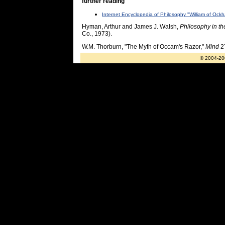
further reading
Internet Encyclopedia of Philosophy "William of Ock
Hyman, Arthur and James J. Walsh,
Philosophy in t
Co., 1973).
W.M. Thorburn, "The Myth of Occam's Razor,"
Mind
2
© 2004-20