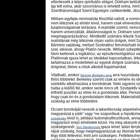
eltüntessék a teljes spirituális világot, Ockham tart
így tett volna, akár szociniánus is lehetett volna, min
Szentháromságot Szent Egységre csökkentette, Jézu
William egyfajta minimalista filozófiát vallott, a no
nem léteznek az elmén kívül, hanem csak elnevezése
tulajdonságainak leírására. A realisták szerint, ne
hanem univerzáliák, általánosságok is. Ockham szeri
megmagyarázásához. Mindkettő számára létezik Szok
realistának még léteznek olyan valós dolgok, mint Szo
Bármely sajátság, mellyel Szokratész felruházható bí
szal, ideával, ahogy Platón nevezte. William szkept
Nem kellenek a logikához, az episztemiológiához vagy
Platónnak igaza lehet az ideákkal kapcsolatban, léte
tartalmazza a modelleket az egyedi dolgok számár
dolgokat, illetve a róluk alkotott fogalmainkat.
Vitatható, amikor
arra
használata 
George Berkeley atya
fölös többletet. Berkeley szerint csak az elmére és
szelektív alkalmazása a borotvának. Neki ugyanis szü
hallja a kidőlő fát, amikor senki nincs ott. Szubjektív
érthető pusztán az elme és a gondolatai által. Persz
hogy csak én és a gondolataim léteznek. Materialistá
szükség az elme többletére.
Occam borotváját nevezik a
takarékosság alapelvén
magyarázat a jobb” vagy “ne szaporítsuk a hipotézis
kívül is, például tudományfilozófusok, an
ontológián
magyarázó erejű elméletek közül. Ha meg akarunk ma
szükségesnél.
igaza lehet: talán tény
Von Dänikennek
rájuk szükség, hogy megmagyarázzuk az ókoriak tettei
tégy több feltevést, mint ami szükséges. Feltételezhe
szükség, hogy megértsük. Akkor minek az éteri éter?