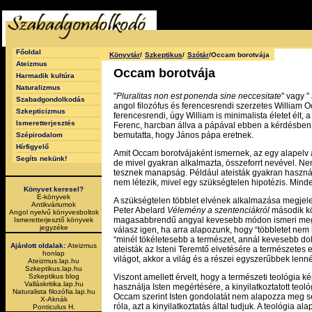
Főoldal
Könyvtár
/
Szkeptikus
/
Szótár
/Occam borotvája
Ateizmus
Occam borotvája
Harmadik kultúra
Naturalizmus
"
Pluralitas non est ponenda sine neccesitate
" vagy "
Szabadgondolkodás
angol filozófus és ferencesrendi szerzetes William 
Szkepticizmus
ferencesrendi, úgy William is minimalista életet élt,
Ismeretterjesztés
Ferenc, harcban állva a pápával ebben a kérdésben.
bemutatta, hogy János pápa eretnek.
Szépirodalom
Hírfigyelő
Amit Occam borotvájaként ismernek, az egy alapelv a
Segíts nekünk!
de mivel gyakran alkalmazta, összeforrt nevével. N
tesznek manapság. Például ateisták gyakran használ
nem létezik, mivel egy szükségtelen hipotézis. Mind
Könyvet keresel?
E-könyvek
A szükségtelen többlet elvének alkalmazása megjel
Antikváriumok
Peter Abelard
Vélemény a szentenciákról
második kö
Angol nyelvű könyvesboltok
magasabbrendű angyal kevesebb módon ismeri meg a
Ismeretterjesztő könyvek
jegyzéke
válasz igen, ha arra alapozunk, hogy “többletet nem k
“minél tökéletesebb a természet, annál kevesebb dolo
Ajánlott oldalak:
Ateizmus
ateisták az Isteni Teremtő elvetésére a természetes
honlap
világot, akkor a világ és a részei egyszerűbbek lenn
Ateizmus.lap.hu
Szkeptikus.lap.hu
Viszont amellett érvelt, hogy a természeti teológia k
Szkeptikus blog
Valláskritika.lap.hu
használja Isten megértésére, a kinyilatkoztatott teo
Naturalista filozófia.lap.hu
Occam szerint Isten gondolatát nem alapozza meg s
X-Aknák
róla, azt a kinyilatkoztatás által tudjuk. A teológia a
Ponticulus H.