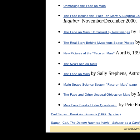
Unmasking the Face on Mars
The Face Behind the "Face" on Mars: A Skeptical Lo
Inquirer
, November/December 2000.
by T
The Face on Mars: Unmasked by New Images
by
The Real Story Behind Mysterious Space Photos
April 6, 19
New Pictures of the "Face on Mars"
The
New
Face on Mars
by Sally Stephens, Astron
The Face on Mars
Malin Space Science System "Face on Mars" page
by M
The Face and Other Unusual Objects on Mars
by Pete Fo
Mars Face Breaks Under Questioning
Carl Sagan : Korok és démonok (1999, Typotex)
Sagan, Carl.
The Demon-Haunted World - Science as a Candle
© 2004-20