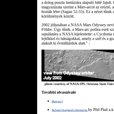
a dolog puszta fantáziára alapuló hitté fajult.
magyazázata szerint a Mars-arcot az erózió, a
hozták létre (Sagan 52-55). Ez a nézet tűnik 
körülmények között.
2002 júliusában a NASA Mars Odyssey nevű ű
Földre. Úgy tűnik, a Mars-arc pofára esett s
sajnálatára a NASA kijelentette: a Cycdonia
lejtőkkel és hátságokkal, amely a szél és a gra
alakult ki évmilliárdok alatt."
*
photo courtesy of NASA/JPL/Arizona State Univ
További olvasnivaló
Mars-arc?
by Phil Plait a
Richard Hoagland's Nonsense