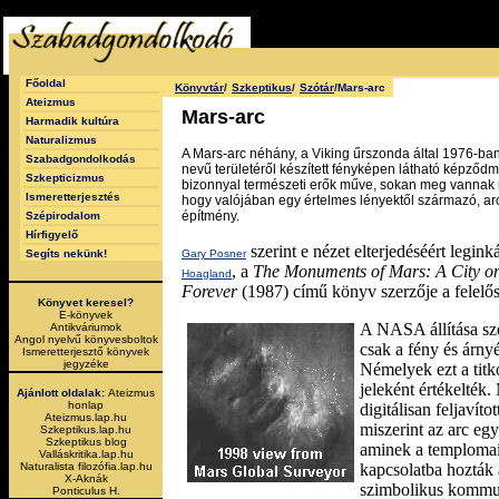
Főoldal
Könyvtár
/
Szkeptikus
/
Szótár
/Mars-arc
Ateizmus
Mars-arc
Harmadik kultúra
Naturalizmus
A Mars-arc néhány, a Viking űrszonda által 1976-ba
Szabadgondolkodás
nevű területéről készített fényképen látható képződ
Szkepticizmus
bizonnyal természeti erők műve, sokan meg vannak 
Ismeretterjesztés
hogy valójában egy értelmes lényektől származó, ar
építmény.
Szépirodalom
Hírfigyelő
szerint e nézet elterjedéséért legin
Gary Posner
Segíts nekünk!
, a
The Monuments of Mars: A City on
Hoagland
Forever
(1987) című könyv szerzője a felelős
Könyvet keresel?
E-könyvek
A NASA állítása szer
Antikváriumok
Angol nyelvű könyvesboltok
csak a fény és árnyé
Ismeretterjesztő könyvek
jegyzéke
Némelyek ezt a titk
jeleként értékelték
Ajánlott oldalak:
Ateizmus
honlap
digitálisan feljavít
Ateizmus.lap.hu
miszerint az arc eg
Szkeptikus.lap.hu
Szkeptikus blog
aminek a templomai 
Valláskritika.lap.hu
kapcsolatba hozták a
Naturalista filozófia.lap.hu
X-Aknák
szimbolikus kommun
Ponticulus H.