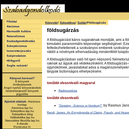
Főoldal
Könyvtár
/
Szkeptikus
/
Szótár
/Földsugárzás
Ateizmus
földsugárzás
Harmadik kultúra
Naturalizmus
A földsugárzást káros sugaraknak mondják, ami a föl
Szabadgondolkodás
kimutatni paranormális képessége segítségével. Eze
Szkepticizmus
felfedezhetetlenek a szokványos emberek szokványo
Ismeretterjesztés
ráktól a növények elhervadásáig mindenfélét tulajdo
Szépirodalom
A földsugárzásban való hit igen népszerű Németors
Hírfigyelő
raknak az ágyuk alá védekezésként. A földsugárzás-s
Segíts nekünk!
ügynökölnek, javaslatokat adva a magánszemélyekn
tárgyak biztonságos elhelyezésére.
Könyvet keresel?
E-könyvek
további olvasnivaló magyarul
Antikváriumok
Angol nyelvű könyvesboltok
Radinesztézia
Ismeretterjesztő könyvek
jegyzéke
további olvasnivaló
Ajánlott oldalak:
Ateizmus
honlap
by Rasmus Jan
"Dowsing - Science or Humbug?"
Ateizmus.lap.hu
Szkeptikus.lap.hu
Randi, James.
An Encyclopedia of Claims, Frauds, and Hoaxe
Szkeptikus blog
Valláskritika.lap.hu
Naturalista filozófia.lap.hu
X-Aknák
Ponticulus H.