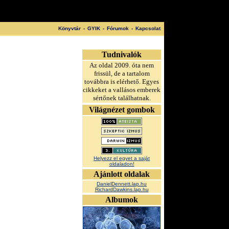
Könyvtár
-
GYIK
-
Fórumok
-
Kapcsolat
Tudnivalók
Az oldal 2009. óta nem
frissül, de a tartalom
továbbra is elérhető. Egyes
cikkeket a vallásos emberek
sértőnek találhatnak.
Világnézet gombok
Helyezz el egyet a saját
oldaladon!
Ajánlott oldalak
DanielDennett.lap.hu
RichardDawkins.lap.hu
Albumok