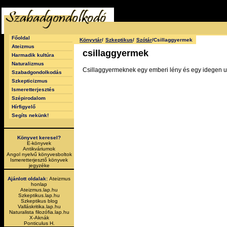
Főoldal
Könyvtár
/
Szkeptikus
/
Szótár
/Csillaggyermek
Ateizmus
csillaggyermek
Harmadik kultúra
Naturalizmus
Csillaggyermeknek egy emberi lény és egy idegen ut
Szabadgondolkodás
Szkepticizmus
Ismeretterjesztés
Szépirodalom
Hírfigyelő
Segíts nekünk!
Könyvet keresel?
E-könyvek
Antikváriumok
Angol nyelvű könyvesboltok
Ismeretterjesztő könyvek
jegyzéke
Ajánlott oldalak:
Ateizmus
honlap
Ateizmus.lap.hu
Szkeptikus.lap.hu
Szkeptikus blog
Valláskritika.lap.hu
Naturalista filozófia.lap.hu
X-Aknák
Ponticulus H.