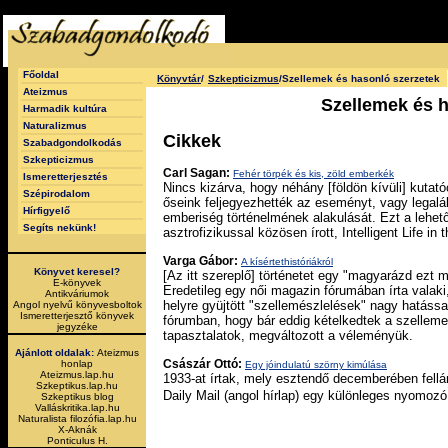
Főoldal
Könyvtár
/
Szkepticizmus
/Szellemek és hasonló szerzetek
Ateizmus
Szellemek és h
Harmadik kultúra
Naturalizmus
Cikkek
Szabadgondolkodás
Szkepticizmus
Carl Sagan:
Fehér törpék és kis, zöld emberkék
Ismeretterjesztés
Nincs kizárva, hogy néhány [földön kívüli] kutató
Szépirodalom
őseink feljegyezhették az eseményt, vagy legalá
Hírfigyelő
emberiség történelmének alakulását. Ezt a lehet
Segíts nekünk!
asztrofizikussal közösen írott, Intelligent Life 
Varga Gábor:
A kísértethistóriákról
Könyvet keresel?
[Az itt szereplő] történetet egy "magyarázd ezt
E-könyvek
Eredetileg egy női magazin fórumában írta valaki
Antikváriumok
helyre gyüjtött "szellemészlelések" nagy hatással
Angol nyelvű könyvesboltok
Ismeretterjesztő könyvek
fórumban, hogy bár eddig kételkedtek a szellemek
jegyzéke
tapasztalatok, megváltozott a véleményük.
Ajánlott oldalak:
Ateizmus
Császár Ottó:
honlap
Egy jóindulatú szörny kimúlása
Ateizmus.lap.hu
1933-at írtak, mely esztendő decemberében fellán
Szkeptikus.lap.hu
Daily Mail (angol hírlap) egy különleges nyomoz
Szkeptikus blog
Valláskritika.lap.hu
Naturalista filozófia.lap.hu
X-Aknák
Ponticulus H.