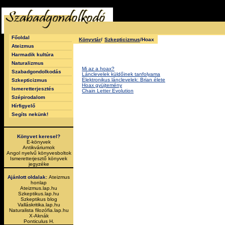
Főoldal
Könyvtár
/
Szkepticizmus
/Hoax
Ateizmus
Harmadik kultúra
Naturalizmus
Mi az a hoax?
Szabadgondolkodás
Lánclevelek küldőinek tanfolyama
Elektronikus lánclevelek: Brian élete
Szkepticizmus
Hoax gyüjtemény
Ismeretterjesztés
Chain Letter Evolution
Szépirodalom
Hírfigyelő
Segíts nekünk!
Könyvet keresel?
E-könyvek
Antikváriumok
Angol nyelvű könyvesboltok
Ismeretterjesztő könyvek
jegyzéke
Ajánlott oldalak:
Ateizmus
honlap
Ateizmus.lap.hu
Szkeptikus.lap.hu
Szkeptikus blog
Valláskritika.lap.hu
Naturalista filozófia.lap.hu
X-Aknák
Ponticulus H.