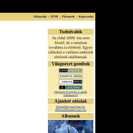
Könyvtár
-
GYIK
-
Fórumok
-
Kapcsolat
Tudnivalók
Az oldal 2009. óta nem
frissül, de a tartalom
továbbra is elérhető. Egyes
cikkeket a vallásos emberek
sértőnek találhatnak.
Világnézet gombok
Helyezz el egyet a saját
oldaladon!
Ajánlott oldalak
DanielDennett.lap.hu
RichardDawkins.lap.hu
Albumok