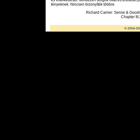
tényeknek. Nincsen bizonyíték többre.
Richard Carrier: Sense & Goodn
Chapter III
© 2004-20