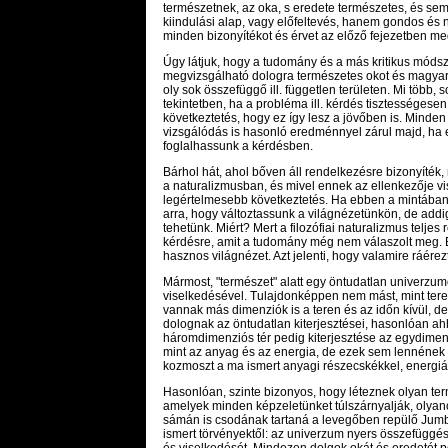
természetnek, az oka, s eredete természetes, és s
kiindulási alap, vagy előfeltevés, hanem gondos és
minden bizonyítékot és érvet az előző fejezetben m
Úgy látjuk, hogy a tudomány és a más kritikus mód
megvizsgálható dologra természetes okot és magyaráza
oly sok összefüggő ill. független területen. Mi több
tekintetben, ha a probléma ill. kérdés tisztességesen 
következtetés, hogy ez így lesz a jövőben is. Mind
vizsgálódás is hasonló eredménnyel zárul majd, ha e
foglalhassunk a kérdésben.
Bárhol hát, ahol bőven áll rendelkezésre bizonyíték,
a naturalizmusban, és mivel ennek az ellenkezője vi
legértelmesebb következtetés. Ha ebben a mintában
arra, hogy változtassunk a világnézetünkön, de add
tehetünk. Miért? Mert a filozófiai naturalizmus telje
kérdésre, amit a tudomány még nem válaszolt meg. E
hasznos világnézet. Azt jelenti, hogy valamire ráérez
Mármost, "természet" alatt egy öntudatlan univerzu
viselkedésével. Tulajdonképpen nem mást, mint teret, 
vannak más dimenziók is a teren és az időn kívül, 
dolognak az öntudatlan kiterjesztései, hasonlóan ahh
háromdimenziós tér pedig kiterjesztése az egydimen
mint az anyag és az energia, de ezek sem lennének 
kozmoszt a ma ismert anyagi részecskékkel, energiáv
Hasonlóan, szinte bizonyos, hogy léteznek olyan te
amelyek minden képzeletünket túlszárnyalják, olyan
sámán is csodának tartaná a levegőben repülő Ju
ismert törvényektől: az univerzum nyers összefüggés
és viselkedését. Mindezen dolgok okát és eredetét p