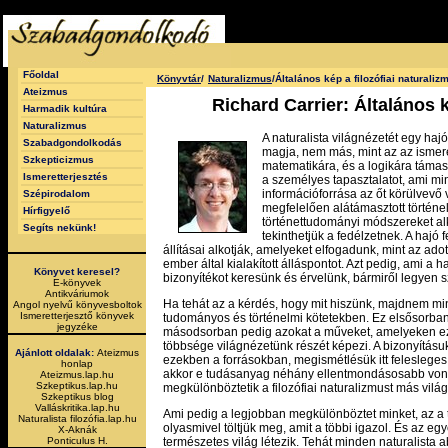
Főoldal
Könyvtár
/
Naturalizmus
/Általános kép a filozófiai naturaliz
Ateizmus
Richard Carrier: Általános k
Harmadik kultúra
Naturalizmus
A naturalista világnézetét egy haj
Szabadgondolkodás
magja, nem más, mint az az ismer
Szkepticizmus
matematikára, és a logikára támas
Ismeretterjesztés
a személyes tapasztalatot, ami 
információforrása az őt körülvevő vi
Szépirodalom
megfelelően alátámasztott történel
Hírfigyelő
történettudományi módszereket al
Segíts nekünk!
tekinthetjük a fedélzetnek. A hajó
állításai alkotják, amelyeket elfogadunk, mint az ado
ember által kialakított álláspontot. Azt pedig, ami a h
Könyvet keresel?
bizonyítékot keresünk és érvelünk, bármiről legyen s
E-könyvek
Antikváriumok
Ha tehát az a kérdés, hogy mit hiszünk, majdnem m
Angol nyelvű könyvesboltok
Ismeretterjesztő könyvek
tudományos és történelmi kötetekben. Ez elsősorban 
jegyzéke
másodsorban pedig azokat a műveket, amelyeken ez
többsége világnézetünk részét képezi. A bizonyításuk
Ajánlott oldalak:
Ateizmus
ezekben a forrásokban, megismétlésük itt felesleges.
honlap
akkor e tudásanyag néhány ellentmondásosabb voná
Ateizmus.lap.hu
Szkeptikus.lap.hu
megkülönböztetik a filozófiai naturalizmust más világ
Szkeptikus blog
Valláskritika.lap.hu
Ami pedig a legjobban megkülönböztet minket, az a t
Naturalista filozófia.lap.hu
olyasmivel töltjük meg, amit a többi igazol. És az egy
X-Aknák
természetes világ létezik. Tehát minden naturalista a
Ponticulus H.