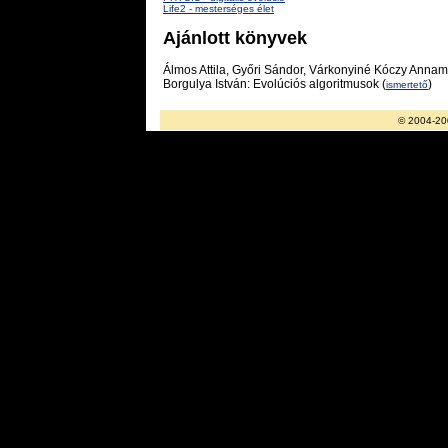
Life2 - mesterséges élet
Ajánlott könyvek
Álmos Attila, Győri Sándor, Várkonyiné Kóczy Annamá
Borgulya István: Evolúciós algoritmusok (
)
ismertető
© 2004-20