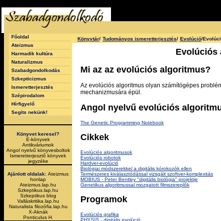
Főoldal
Könyvtár
/
Tudományos ismeretterjesztés
/
Evolúció
/Evolúc
Ateizmus
Evolúciós 
Harmadik kultúra
Naturalizmus
Mi az az evolúciós algoritmus?
Szabadgondolkodás
Szkepticizmus
Az evolúciós algoritmus olyan számítógépes problé
Ismeretterjesztés
mechanizmusára épül.
Szépirodalom
Hírfigyelő
Angol nyelvű evolúciós algoritm
Segíts nekünk!
The Genetic Programming Notebook
Könyvet keresel?
Cikkek
E-könyvek
Antikváriumok
Angol nyelvű könyvesboltok
Evolúciós algoritmusok
Ismeretterjesztő könyvek
Evolúciós robotok
jegyzéke
Hardver-evolúció
Biológiai módszerekkel a digitális kórokozók ellen
Természetes kiválasztódással vizsgált szoftver-komplexitás
Ajánlott oldalak:
Ateizmus
MOBIUS - Peter Bentley "digitális biológia" projektje
honlap
Genetikus algoritmussal mozgatott filmszereplők
Ateizmus.lap.hu
Szkeptikus.lap.hu
Szkeptikus blog
Programok
Valláskritika.lap.hu
Naturalista filozófia.lap.hu
X-Aknák
Evolúciós grafika
Ponticulus H.
PHYSIS - digitális evolúció