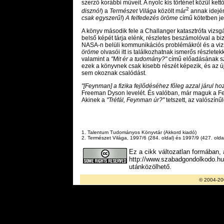
szerző korábbi műveit. A nyolc kis történet közül kettő
2
disznó!
) a
Természet Világa
közölt már
annak idején
csak egyszerű!
)
A felfedezés öröme
című kötetben je
A könyv második fele a Challanger katasztrófa viz
belső képét tárja elénk, részletes beszámolóval a bi
NASA-n belüli kommunikációs problémákról és a viz
öröme
olvasói itt is találkozhatnak ismerős részlet
valamint a
"Mit ér a tudomány?"
című előadásának sz
ezek a könyvnek csak kisebb részét képezik, és az ú
sem okoznak csalódást.
"[Feynman] a fizika fejlődéséhez főleg azzal járul ho
Freeman Dyson levelét. És valóban, már maguk a Fe
Akinek a
"Tréfál, Feynman úr?"
tetszett, az valószínűl
1. Talentum Tudományos Könyvtár (Akkord kiadó)
2. Természet Világa, 1997/6 (284. oldal) és 1997/9 (427. olda
Ez a cikk változatlan formában,
http://www.szabadgondolkodo.hu 
utánközölhető.
© 2004-20