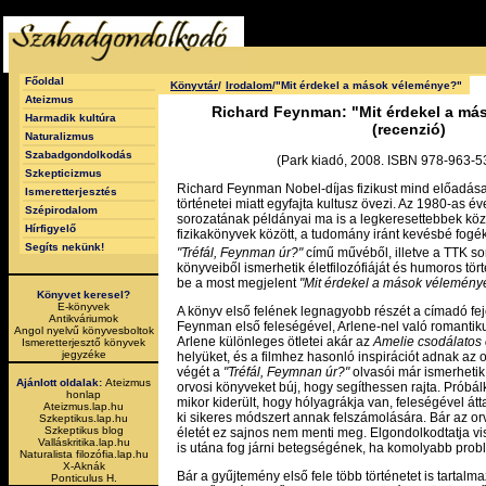
Főoldal
Könyvtár
/
Irodalom
/"Mit érdekel a mások véleménye?"
Ateizmus
Richard Feynman: "Mit érdekel a má
Harmadik kultúra
(recenzió)
Naturalizmus
Szabadgondolkodás
(Park kiadó, 2008. ISBN 978-963-5
Szkepticizmus
Richard Feynman Nobel-díjas fizikust mind előadásai,
Ismeretterjesztés
történetei miatt egyfajta kultusz övezi. Az 1980-as 
Szépirodalom
sorozatának példányai ma is a legkeresettebbek közé
Hírfigyelő
fizikakönyvek között, a tudomány iránt kevésbé fogé
Segíts nekünk!
"Tréfál, Feynman úr?"
című művéből, illetve a TTK s
könyveiből ismerhetik életfilozófiáját és humoros tört
be a most megjelent
"Mit érdekel a mások vélemény
Könyvet keresel?
E-könyvek
A könyv első felének legnagyobb részét a címadó feje
Antikváriumok
Feynman első feleségével, Arlene-nel való romantiku
Angol nyelvű könyvesboltok
Arlene különleges ötletei akár az
Amelie csodálatos 
Ismeretterjesztő könyvek
jegyzéke
helyüket, és a filmhez hasonló inspirációt adnak az o
végét a
"Tréfál, Feymnan úr?"
olvasói már ismerhetik
Ajánlott oldalak:
Ateizmus
orvosi könyveket búj, hogy segíthessen rajta. Próbál
honlap
mikor kiderült, hogy hólyagrákja van, feleségével á
Ateizmus.lap.hu
ki sikeres módszert annak felszámolására. Bár az o
Szkeptikus.lap.hu
Szkeptikus blog
életét ez sajnos nem menti meg. Elgondolkodtatja vi
Valláskritika.lap.hu
is utána fog járni betegségének, ha komolyabb prob
Naturalista filozófia.lap.hu
X-Aknák
Bár a gyűjtemény első fele több történetet is tartalm
Ponticulus H.