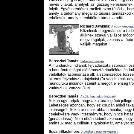
heves vitákat, amelyek az igazság keresésének e
folyik. Egyéb kérdések mellett azon tűnődik, hog
amely a tudomány megállapításaira támaszkodik, 
erkölcsük, amely istenhitükre támaszkodik.
Richard Dawkins:
A nagy konverg
Közeledik-e egymáshoz a tudo
akiknek szavai vallásos módon
megvizsgáljuk, azonos a többi 
vallják magukat.
Bereczkei Tamás:
Vallás és biológia
A munduruku indiánok fejvadászata szorosan öss
a harc fontosságát alátámasztó rituálékkal és k
vadállatok azonosítása áll: a szomszédos törzsek
sikeres fejvadász a dajeboisi ("a vaddisznók an
munduruku indiánok szerint a megölt ellenség tr
vadászhoz vonzza őket.
Bereczkei Tamás:
A cölibátus adaptivitásáról
Sokan úgy tartják, hogy a kultúra legtöbb jellege
Lehetséges azonban, hogy ez csupán abból fakad
jelenségről. Sokszor esünk abba a hibába, hogy 
cselekvésre vagy intézményre, hogy nincs hatás
(génátadásra). Nem ritkán kiderül azonban, hogy 
említsük meg a cölibátus gyakorlatát, amelyet s
Susan Blackmore:
A vallások mint mémplexek