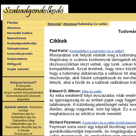
Főoldal
Könyvtár
/
Ateizmus
/Tudomány és vallás
Ateizmus
Tudomán
Harmadik kultúra
Naturalizmus
Cikkek
Szabadgondolkodás
Szkepticizmus
Paul Kurtz:
Kompatibilis-e a tudomány és a vallás?
Ismeretterjesztés
Mostanában sok helyütt vitatták meg a tudomány
Szépirodalom
Alapítvány is számos konferenciát támogatott e
diszkussziókban részt vettek, úgy tunik, sokan f
Hírfigyelő
kompatibilisek. Azzal érvelnek, hogy nincs közöt
Segíts nekünk!
hogy a tudomány alátámasztja a vallásos hit alap
résztvevője, akik foként szkeptikusok és non-the
létezik, ahol a hívők és a tudósok radikálisan kü
Könyvet keresel?
E-könyvek
Antikváriumok
Edward O. Wilson:
Etika és vallás
Angol nyelvű könyvesboltok
Az etika eredetéről folyó évszázados viták ered
Ismeretterjesztő könyvek
jegyzéke
az igazságosság és az emberi jogok vagy függetl
találmányok. A különbség jelentőségét nehéz lenn
Ajánlott oldalak:
Ateizmus
illetően, ahogy magunkat, mint fajt látjuk. Ez a 
honlap
meghatározza az erkölcsi érvek menetét.
Ateizmus.lap.hu
Szkeptikus.lap.hu
Szkeptikus blog
Richard Feynman:
A tudomány és a vallás közötti kapcsol
Valláskritika.lap.hu
Feynman sorra veszi egy képzelt bizottság szemp
Naturalista filozófia.lap.hu
X-Aknák
gondolkodásmódját képviselik, és megtárgyalja 
Ponticulus H.
vallás megegyezik, és amelyekben nem egyeznek 