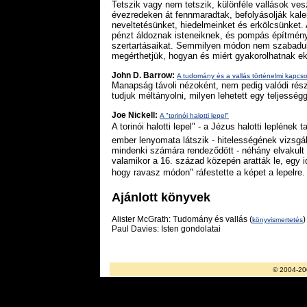
Tetszik vagy nem tetszik, különféle vallások ves
évezredeken át fennmaradtak, befolyásolják kale
neveltetésünket, hiedelmeinket és erkölcsünket.
pénzt áldoznak isteneiknek, és pompás építmé
szertartásaikat. Semmilyen módon nem szabadul
megérthetjük, hogyan és miért gyakorolhatnak ek
John D. Barrow:
A tudomány és a vallás történelmi kapcso
Manapság távoli nézoként, nem pedig valódi rés
tudjuk méltányolni, milyen lehetett egy teljesség
Joe Nickell:
A "torinói halotti lepel"
A torinói halotti lepel" - a Jézus halotti lepléne
ember lenyomata látszik - hitelességének vizsgá
mindenki számára rendeződött - néhány elvakult hí
valamikor a 16. század közepén aratták le, egy i
hogy ravasz módon" ráfestette a képet a lepelre.
Ajánlott könyvek
Alister McGrath: Tudomány és vallás (
)
könyvismertetés
Paul Davies: Isten gondolatai
© 2004-20