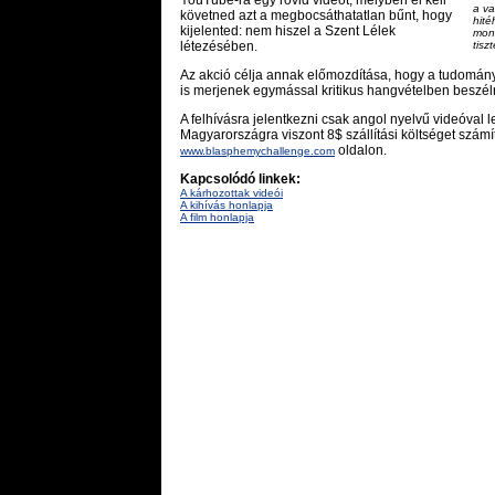
YouTube-ra egy rövid videót, melyben el kell
a va
követned azt a megbocsáthatatlan bűnt, hogy
hité
kijelented: nem hiszel a Szent Lélek
mond
tisz
létezésében.
Az akció célja annak előmozdítása, hogy a tudomány
is merjenek egymással kritikus hangvételben beszéln
A felhívásra jelentkezni csak angol nyelvű videóval le
Magyarországra viszont 8$ szállítási költséget számí
oldalon.
www.blasphemychallenge.com
Kapcsolódó linkek:
A kárhozottak videói
A kihívás honlapja
A film honlapja