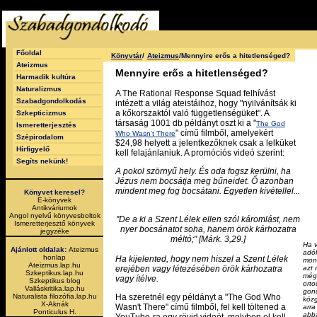
Főoldal
Könyvtár
/
Ateizmus
/Mennyire erős a hitetlenséged?
Ateizmus
Mennyire erős a hitetlenséged?
Harmadik kultúra
Naturalizmus
A The Rational Response Squad felhívást
Szabadgondolkodás
intézett a világ ateistáihoz, hogy "nyilvánítsák ki
a kőkorszaktól való függetlenségüket". A
Szkepticizmus
társaság 1001 db példányt oszt ki a "
The God
Ismeretterjesztés
" című filmből, amelyekért
Who Wasn't There
Szépirodalom
$24,98 helyett a jelentkezőknek csak a lelküket
Hírfigyelő
kell felajánlaniuk. A promóciós videó szerint:
Segíts nekünk!
A pokol szörnyű hely. És oda fogsz kerülni, ha
Jézus nem bocsátja meg bűneidet. Ő azonban
mindent meg fog bocsátani. Egyetlen kivétellel...
Könyvet keresel?
E-könyvek
Antikváriumok
Angol nyelvű könyvesboltok
"De a ki a Szent Lélek ellen szól káromlást, nem
Ismeretterjesztő könyvek
nyer bocsánatot soha, hanem örök kárhozatra
jegyzéke
méltó;" [Márk. 3,29.]
Ha v
Ajánlott oldalak:
Ateizmus
adók
honlap
Ha kijelented, hogy nem hiszel a Szent Lélek
mon
Ateizmus.lap.hu
azt 
erejében vagy létezésében örök kárhozatra
Szkeptikus.lap.hu
még 
vagy ítélve.
Szkeptikus blog
orto
Valláskritika.lap.hu
gond
Naturalista filozófia.lap.hu
Ha szeretnél egy példányt a "The God Who
közg
X-Aknák
Wasn't There" című filmből, fel kell töltened a
arr
Ponticulus H.
abba