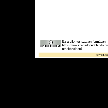
Ez a cikk változatlan formában,
http://www.szabadgondolkodo.hu 
utánközölhető.
© 2004-20