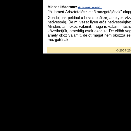
Michael Macrone:
Az istenérvekről...
Jól ismert Arisztotelész első mozgatójának" ala
Gondoljunk például a heves esőkre, amelyek vízz
nedvesség. De mi vezet ilyen erős nedvességhez?
Minden, ami okoz valamit, maga is valami másna
követhetjük, ameddig csak akarjuk. De előbb vag
amely okoz valamit, de őt magát nem okozza sem
mozgatónak.
© 2004-20