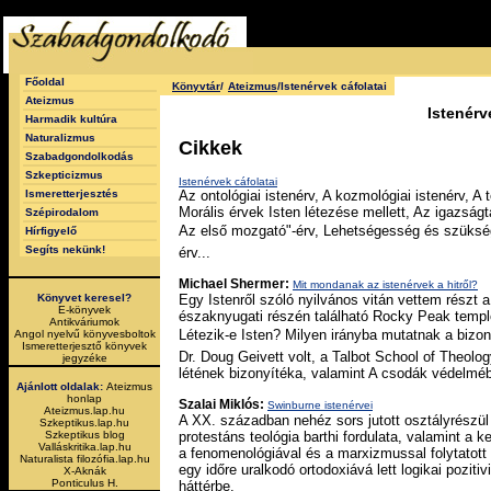
Főoldal
Könyvtár
/
Ateizmus
/Istenérvek cáfolatai
Ateizmus
Istenérv
Harmadik kultúra
Naturalizmus
Cikkek
Szabadgondolkodás
Szkepticizmus
Istenérvek cáfolatai
Ismeretterjesztés
Az ontológiai istenérv, A kozmológiai istenérv, A
Morális érvek Isten létezése mellett, Az igazság
Szépirodalom
Az első mozgató"-érv, Lehetségesség és szükség
Hírfigyelő
Segíts nekünk!
érv...
Michael Shermer:
Mit mondanak az istenérvek a hitről?
Könyvet keresel?
Egy Istenről szóló nyilvános vitán vettem részt a
E-könyvek
északnyugati részén található Rocky Peak templ
Antikváriumok
Létezik-e Isten? Milyen irányba mutatnak a biz
Angol nyelvű könyvesboltok
Ismeretterjesztő könyvek
Dr. Doug Geivett volt, a Talbot School of Theolog
jegyzéke
létének bizonyítéka, valamint A csodák védelmé
Ajánlott oldalak:
Ateizmus
honlap
Szalai Miklós:
Swinburne istenérvei
Ateizmus.lap.hu
A XX. században nehéz sors jutott osztályrészül 
Szkeptikus.lap.hu
Szkeptikus blog
protestáns teológia barthi fordulata, valamint a
Valláskritika.lap.hu
a fenomenológiával és a marxizmussal folytatot
Naturalista filozófia.lap.hu
egy időre uralkodó ortodoxiává lett logikai poziti
X-Aknák
Ponticulus H.
háttérbe.